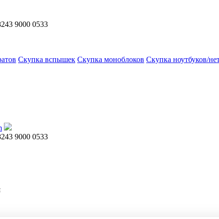
8243 9000 0533
ратов
Скупка вспышек
Скупка моноблоков
Скупка ноутбуков/не
m
8243 9000 0533
я