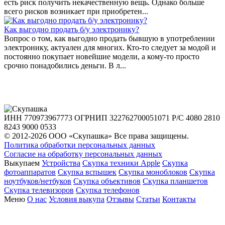
есть риск получить некачественную вещь. Однако больше
всего рисков возникает при приобретен...
Как выгодно продать б/у электронику?
Вопрос о том, как выгодно продать бывшую в употреблении
электронику, актуален для многих. Кто-то следует за модой и
постоянно покупает новейшие модели, а кому-то просто
срочно понадобились деньги. В л...
ИНН 770973967773
ОГРНИП 322762700051071
Р/С 4080 2810
8243 9000 0533
© 2012-2026 ООО «Скупашка» Все права защищены.
Политика обработки персональных данных
Согласие на обработку персональных данных
Выкупаем
Устройства
Скупка техники Apple
Скупка
фотоаппаратов
Скупка вспышек
Скупка моноблоков
Скупка
ноутбуков/нетбуков
Скупка объективов
Скупка планшетов
Скупка телевизоров
Скупка телефонов
Меню
О нас
Условия выкупа
Отзывы
Статьи
Контакты